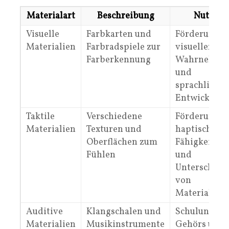
Materialart
Beschreibung
Nutzen
Visuelle
Farbkarten und
Förderung d
Materialien
Farbradspiele zur
visuellen
Farberkennung
Wahrnehmu
und
sprachliche
Entwicklung
Taktile
Verschiedene
Förderung d
Materialien
Texturen und
haptischen
Oberflächen zum
Fähigkeiten
Fühlen
und
Unterscheid
von
Materialien
Auditive
Klangschalen und
Schulung de
Materialien
Musikinstrumente
Gehörs und 