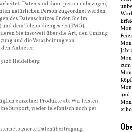
arbeitet. Daten sind dann personenbezogen,
unbe
mten natürlichen Person zugeordnet werden
Work
gen des Datenschutzes finden Sie im
Effe
) und dem Telemediengesetz (TMG).
Mont
eren Sie insoweit über die Art, den Umfang
Feie
zung und die Verarbeitung von
Mont
den Anbieter:
Jahr
Mont
69126 Heidelberg
zum 
Mont
Köpf
Mont
und 
üglich einzelner Produkte ab. Wir leisten
Mont
eine Support, weder telefonisch noch per
erho
Übe
 internetbasierte Datenübertragung