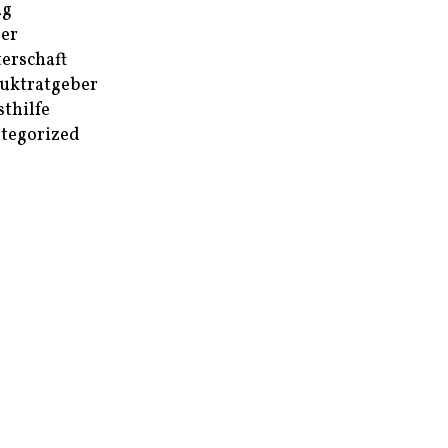
ag
er
erschaft
uktratgeber
sthilfe
tegorized