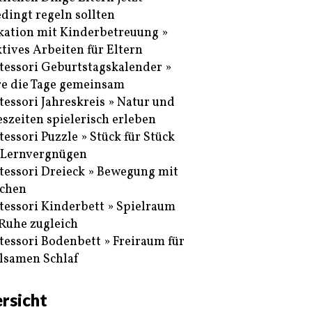
dingt regeln sollten
ation mit Kinderbetreuung »
ktives Arbeiten für Eltern
essori Geburtstagskalender »
re die Tage gemeinsam
essori Jahreskreis » Natur und
eszeiten spielerisch erleben
essori Puzzle » Stück für Stück
Lernvergnügen
essori Dreieck » Bewegung mit
chen
essori Kinderbett » Spielraum
Ruhe zugleich
essori Bodenbett » Freiraum für
lsamen Schlaf
rsicht