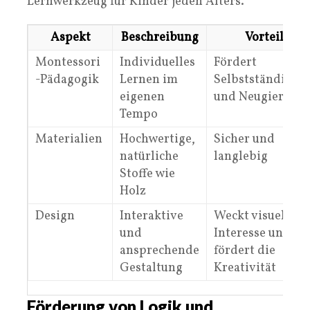
Lernwerkzeug für Kinder jeden Alters.
Aspekt
Beschreibung
Vorteil
Montessori
Individuelles
Fördert
-Pädagogik
Lernen im
Selbstständigkei
eigenen
und Neugier
Tempo
Materialien
Hochwertige,
Sicher und
natürliche
langlebig
Stoffe wie
Holz
Design
Interaktive
Weckt visuelles
und
Interesse und
ansprechende
fördert die
Gestaltung
Kreativität
Förderung von Logik und