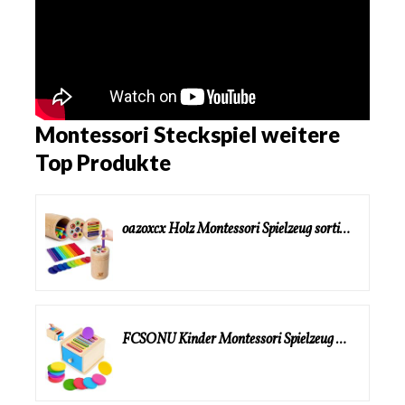
Montessori Steckspiel weitere
Top Produkte
oazoxcx Holz Montessori Spielzeug sortierspiel Montessori ab 1 Jahr Holz Spielzeug ab 2 Jahren Kinder Vorschule Farben Sortier Stapelspielzeug für 1 2 3 Jahre alt Kinder
FCSONU Kinder Montessori Spielzeug ab 1 2 3 Jahre Jungen Mädchen, Holzspielzeug ab 1 Jahr, Farbe Sortierspiel Steckspiel Kinderspielzeug ab 2, Ostern Kindertag Geburtstag Geschenk für Baby Weihnachten