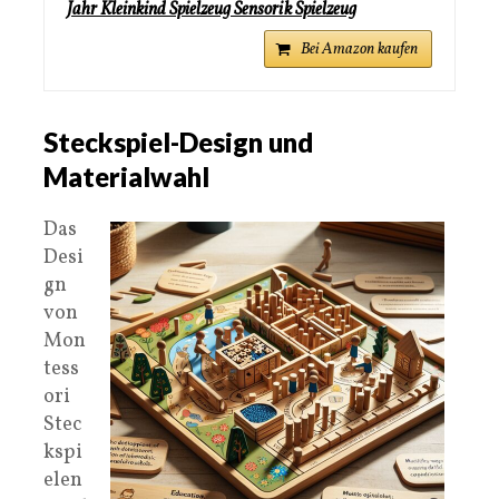
Jahr Kleinkind Spielzeug Sensorik Spielzeug
Bei Amazon kaufen
Steckspiel-Design und
Materialwahl
Das
Desi
gn
von
Mon
tess
ori
Stec
kspi
elen