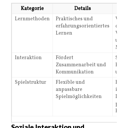
Kategorie
Details
N
Lernmethoden
Praktisches und
Verbe
erfahrungsorientiertes
das
Lernen
Vers
und 
Merk
Interaktion
Fördert
Stärk
Zusammenarbeit und
Fähi
Kommunikation
und 
Spielstruktur
Flexible und
Ermö
anpassbare
indiv
Spielmöglichkeiten
Lern
pers
Entfa
Soziale Interaktion und