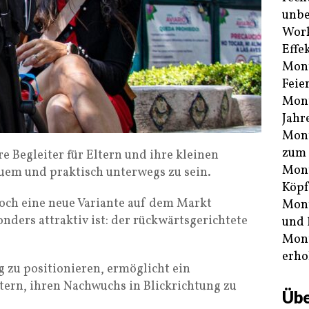
unbe
Work
Effe
Mont
Feie
Mont
Jahr
Mont
zum 
 Begleiter für Eltern und ihre kleinen
Mont
uem und praktisch unterwegs zu sein.
Köpf
edoch eine neue Variante auf dem Markt
Mont
sonders attraktiv ist: der rückwärtsgerichtete
und 
Mont
erho
g zu positionieren, ermöglicht ein
tern, ihren Nachwuchs in Blickrichtung zu
Übe