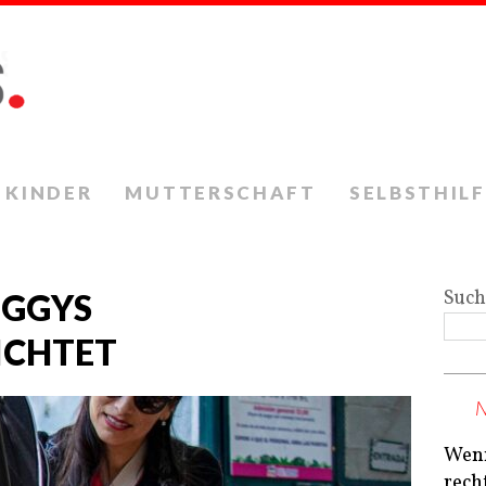
KINDER
MUTTERSCHAFT
SELBSTHILF
Suc
UGGYS
ICHTET
Wenn
rech