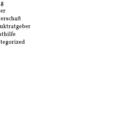
ag
er
erschaft
uktratgeber
sthilfe
tegorized