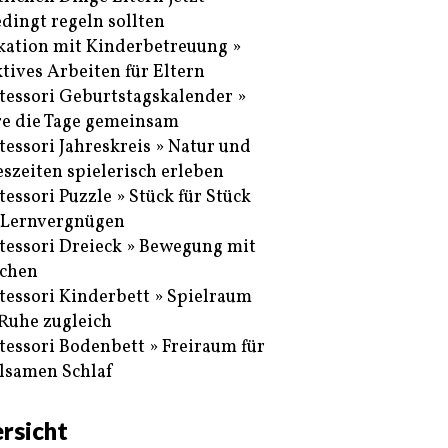
dingt regeln sollten
ation mit Kinderbetreuung »
ktives Arbeiten für Eltern
essori Geburtstagskalender »
re die Tage gemeinsam
essori Jahreskreis » Natur und
eszeiten spielerisch erleben
essori Puzzle » Stück für Stück
Lernvergnügen
essori Dreieck » Bewegung mit
chen
essori Kinderbett » Spielraum
Ruhe zugleich
essori Bodenbett » Freiraum für
lsamen Schlaf
rsicht