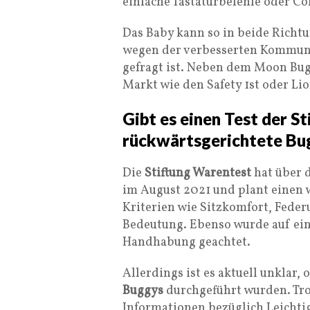
einfache Tastaturbefehle oder C
Das Baby kann so in beide Richtu
wegen der verbesserten Kommun
gefragt ist. Neben dem Moon Bug
Markt wie den Safety 1st oder Li
Gibt es einen Test der S
rückwärtsgerichtete Bu
Die
Stiftung Warentest
hat über d
im August 2021 und plant einen w
Kriterien wie Sitzkomfort, Fede
Bedeutung. Ebenso wurde auf ein
Handhabung geachtet.
Allerdings ist es aktuell unklar, 
Buggys
durchgeführt wurden. Trot
Informationen bezüglich Leichti